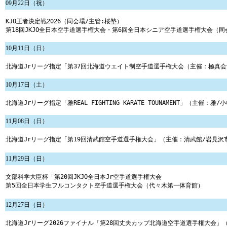
09月22日（祝）
KJO王者決定戦2026（同会場/主管:桜塾）

第18回JKJO全日本空手道選手権大会・第6回全日本シニア空手道選手権大会（同
10月11日（日）
北海道Jrリーグ指定「第37回北海道ウエイト制空手道選手権大会（主催：極真
10月17日（土）
北海道Jrリーグ指定「雅REAL FIGHTING KARATE TOUNAMENT」（主催：
11月08日（日）
北海道Jrリーグ指定「第19回清武館空手道選手権大会」（主催：清武館/岩見沢
11月29日（日）
文部科学大臣杯「第20回JKJO全日本Jr空手道選手権大会

第5回全日本学生フルコンタクト空手道選手権大会（代々木第一体育館）
12月27日（日）
北海道Jrリーグ2026ファイナル「第28回丈夫カップ北海道空手道選手権大会