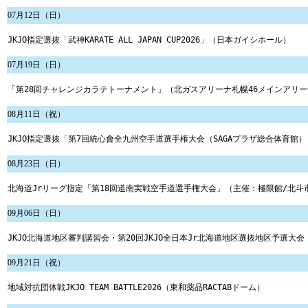
07月12日（日）
JKJO指定選抜「武神KARATE ALL JAPAN CUP2026」（日本ガイシホール）
07月19日（日）
「第28回チャレンジカラテトーナメント」（北ガスアリーナ札幌46メインアリー
08月11日（祝）
JKJO指定選抜「第7回統心會全九州空手道選手権大会（SAGAプラザ総合体育館）
08月23日（日）
北海道Jrリーグ指定「第18回道南実戦空手道選手権大会」（主催：極限館/北斗
09月06日（日）
JKJO北海道地区審判講習会・第20回JKJO全日本Jr北海道地区選抜地区予選大
09月21日（祝）
地域対抗団体戦JKJO TEAM BATTLE2026（東和薬品RACTABドーム）