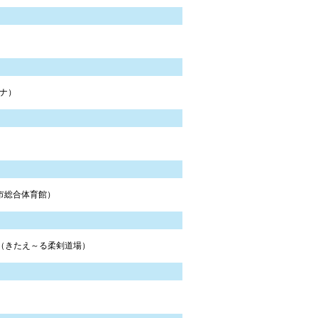
ナ）
市総合体育館）
会（きたえ～る柔剣道場）